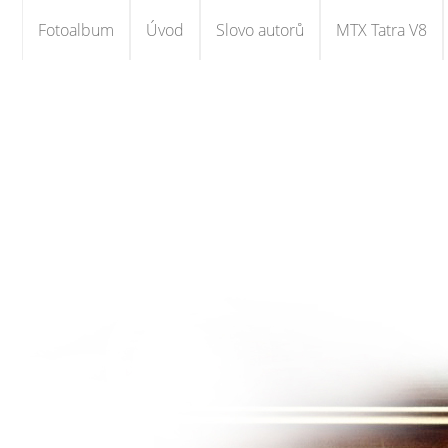
Fotoalbum
Úvod
Slovo autorů
MTX Tatra V8