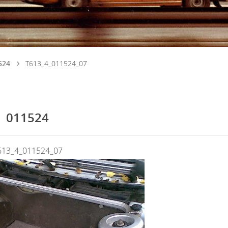
524
T613_4_011524_07
011524
613_4_011524_07