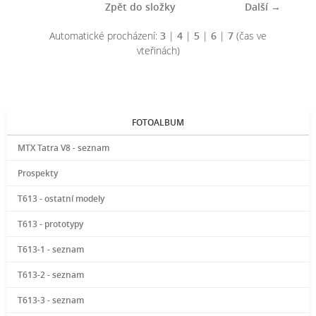
Zpět do složky
Další →
Automatické procházení:
3
|
4
|
5
|
6
|
7
(čas ve
vteřinách)
FOTOALBUM
MTX Tatra V8 - seznam
Prospekty
T613 - ostatní modely
T613 - prototypy
T613-1 - seznam
T613-2 - seznam
T613-3 - seznam