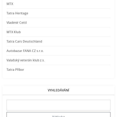
MTX
Tatra Heritage
Vladimír Cettl
MTX Klub
Tatra Cars Deutschland
Autobazar FANA CZ s.r.o.
Valašský veterán klub z.s.
Tatra Příbor
VYHLEDÁVÁNÍ