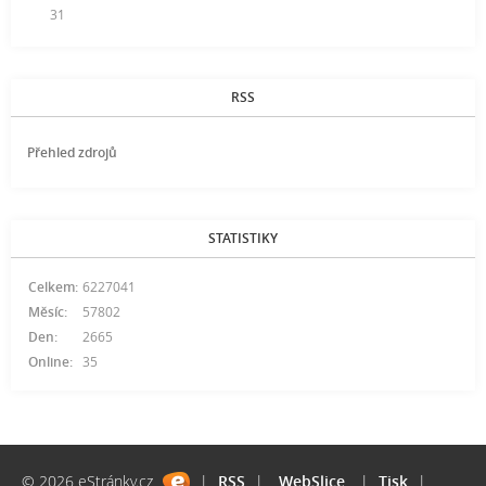
31
RSS
Přehled zdrojů
STATISTIKY
Celkem:
6227041
Měsíc:
57802
Den:
2665
Online:
35
© 2026 eStránky.cz
|
RSS
|
WebSlice
|
Tisk
|