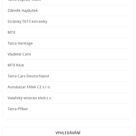
Zdeněk Hajdušek
Stránky T613 estranky
MTX
Tatra Heritage
Vladimír Cettl
MTX Klub
Tatra Cars Deutschland
Autobazar FANA CZ s.r.o.
Valašský veterán klub z.s.
Tatra Příbor
VYHLEDÁVÁNÍ