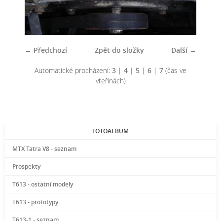
← Předchozí
Zpět do složky
Další →
Automatické procházení:
3
|
4
|
5
|
6
|
7
(čas ve
vteřinách)
FOTOALBUM
MTX Tatra V8 - seznam
Prospekty
T613 - ostatní modely
T613 - prototypy
T613-1 - seznam