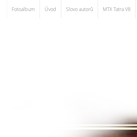
Fotoalbum
Úvod
Slovo autorů
MTX Tatra V8