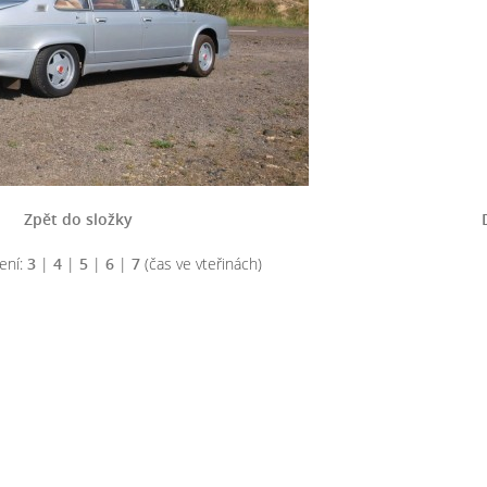
Zpět do složky
ení:
3
|
4
|
5
|
6
|
7
(čas ve vteřinách)