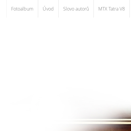
Fotoalbum
Úvod
Slovo autorů
MTX Tatra V8