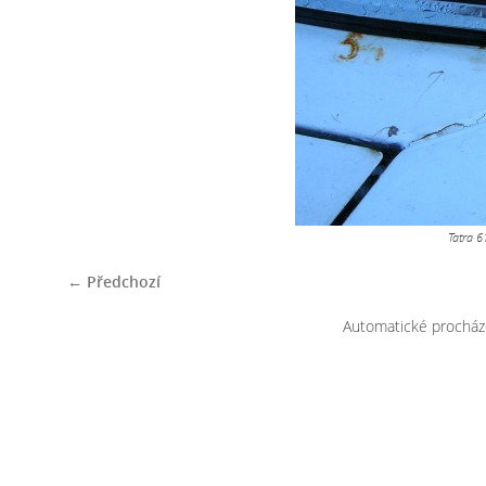
Tatra 6
← Předchozí
Automatické procház