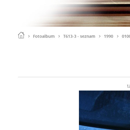
Fotoalbum
T613-3 - seznam
1990
010
t