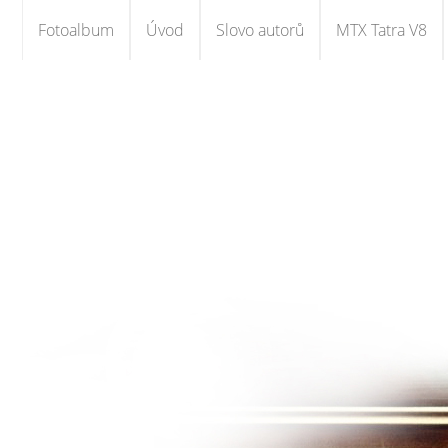
Fotoalbum
Úvod
Slovo autorů
MTX Tatra V8