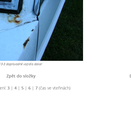
13-3 doprovodné vozidlo dakar
Zpět do složky
ení:
3
|
4
|
5
|
6
|
7
(čas ve vteřinách)