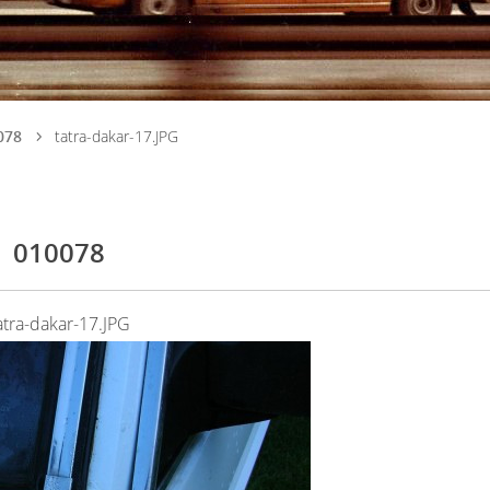
078
tatra-dakar-17.JPG
010078
atra-dakar-17.JPG