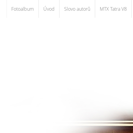
Fotoalbum
Úvod
Slovo autorů
MTX Tatra V8