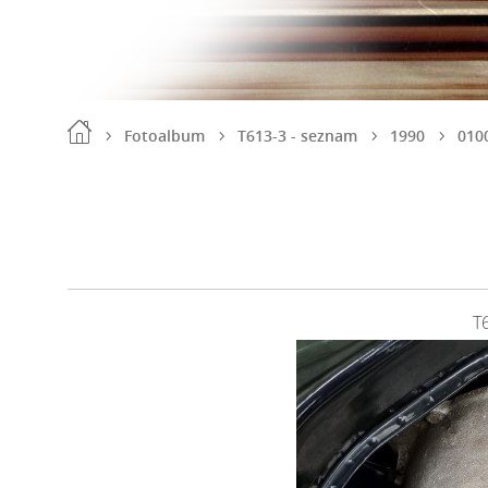
Fotoalbum
T613-3 - seznam
1990
010
T