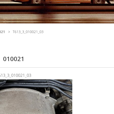
021
T613_3_010021_03
010021
613_3_010021_03