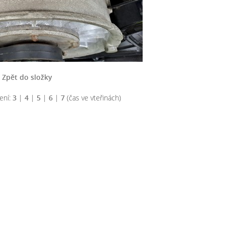
Zpět do složky
ení:
3
|
4
|
5
|
6
|
7
(čas ve vteřinách)