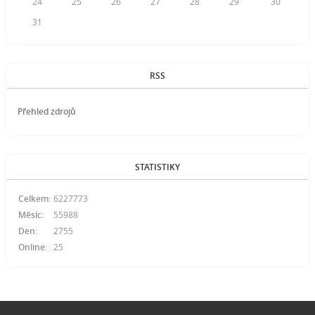
24
25
26
27
28
29
30
31
RSS
Přehled zdrojů
STATISTIKY
Celkem:
6227773
Měsíc:
55988
Den:
2755
Online:
25