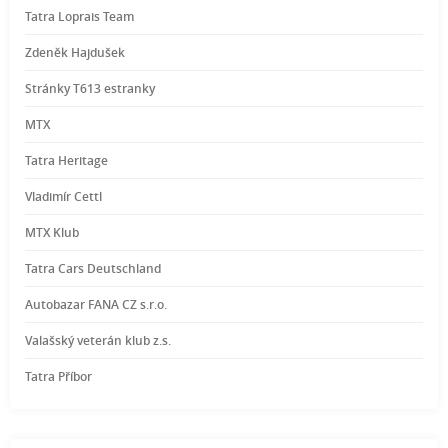
Tatra Loprais Team
Zdeněk Hajdušek
Stránky T613 estranky
MTX
Tatra Heritage
Vladimír Cettl
MTX Klub
Tatra Cars Deutschland
Autobazar FANA CZ s.r.o.
Valašský veterán klub z.s.
Tatra Příbor