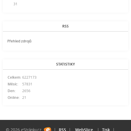
31
RSS
Přehled zdrojů
STATISTIKY
Celkem:
6227173
Měsíc:
57831
Den:
2656
Online:
21
© 2026 eStránky.cz
|
RSS
|
WebSlice
|
Tisk
|