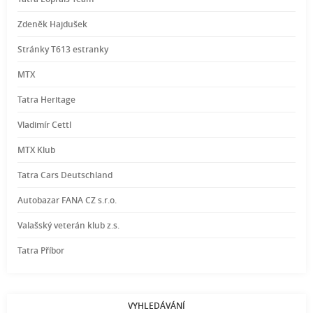
Zdeněk Hajdušek
Stránky T613 estranky
MTX
Tatra Heritage
Vladimír Cettl
MTX Klub
Tatra Cars Deutschland
Autobazar FANA CZ s.r.o.
Valašský veterán klub z.s.
Tatra Příbor
VYHLEDÁVÁNÍ