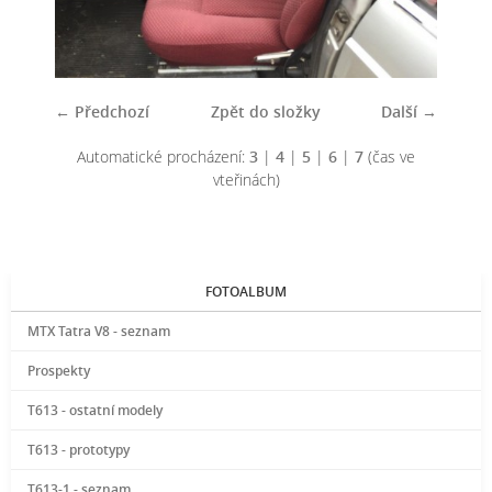
← Předchozí
Zpět do složky
Další →
Automatické procházení:
3
|
4
|
5
|
6
|
7
(čas ve
vteřinách)
FOTOALBUM
MTX Tatra V8 - seznam
Prospekty
T613 - ostatní modely
T613 - prototypy
T613-1 - seznam