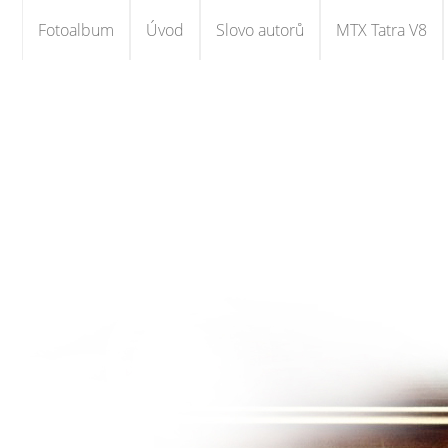
Fotoalbum
Úvod
Slovo autorů
MTX Tatra V8