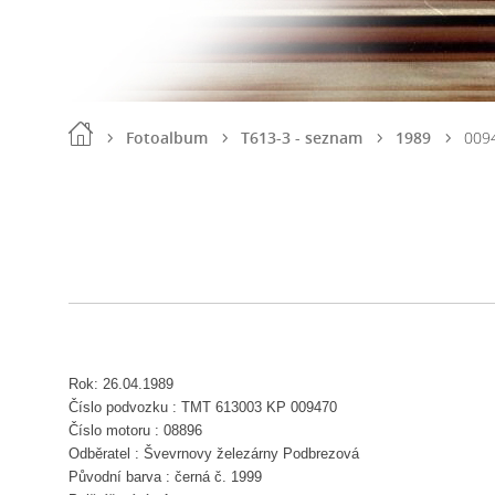
Fotoalbum
T613-3 - seznam
1989
009
Rok: 26.04.1989
Číslo podvozku : TMT 613003 KP 009470
Číslo motoru : 08896
Odběratel : Švevrnovy železárny Podbrezová
Původní barva : černá č. 1999