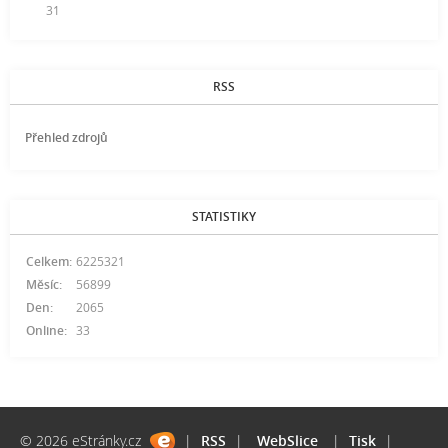
31
RSS
Přehled zdrojů
STATISTIKY
Celkem:
6225321
Měsíc:
56899
Den:
2065
Online:
33
© 2026 eStránky.cz
|
RSS
|
WebSlice
|
Tisk
|