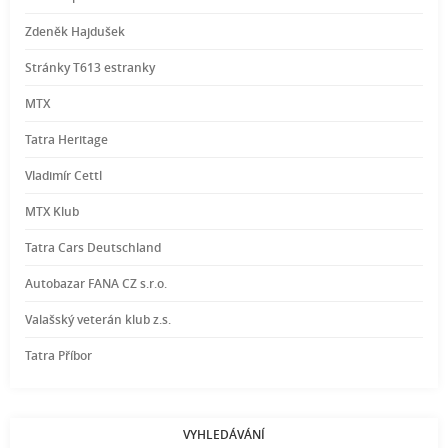
Zdeněk Hajdušek
Stránky T613 estranky
MTX
Tatra Heritage
Vladimír Cettl
MTX Klub
Tatra Cars Deutschland
Autobazar FANA CZ s.r.o.
Valašský veterán klub z.s.
Tatra Příbor
VYHLEDÁVÁNÍ