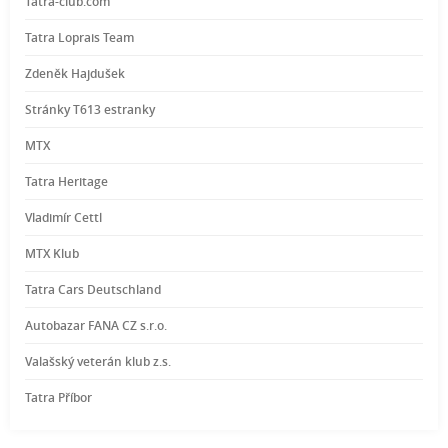
Tatra-club.com
Tatra Loprais Team
Zdeněk Hajdušek
Stránky T613 estranky
MTX
Tatra Heritage
Vladimír Cettl
MTX Klub
Tatra Cars Deutschland
Autobazar FANA CZ s.r.o.
Valašský veterán klub z.s.
Tatra Příbor