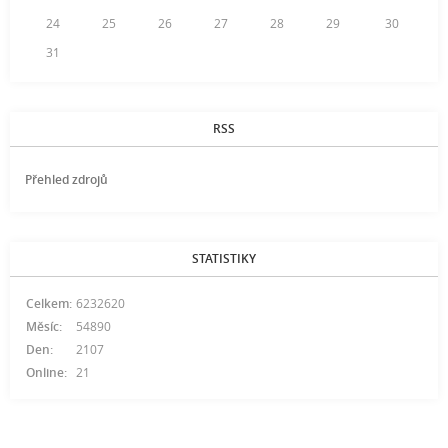
24
25
26
27
28
29
30
31
RSS
Přehled zdrojů
STATISTIKY
Celkem:
6232620
Měsíc:
54890
Den:
2107
Online:
21