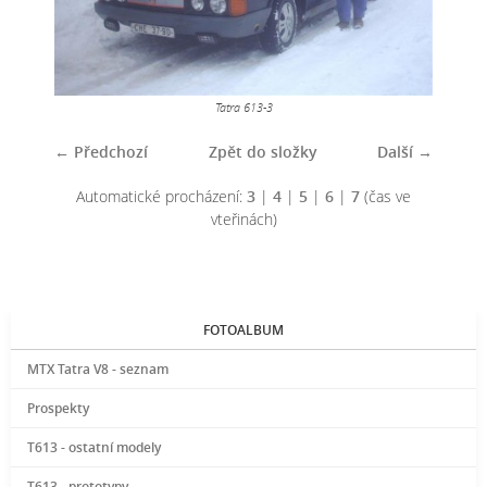
Tatra 613-3
← Předchozí
Zpět do složky
Další →
Automatické procházení:
3
|
4
|
5
|
6
|
7
(čas ve
vteřinách)
FOTOALBUM
MTX Tatra V8 - seznam
Prospekty
T613 - ostatní modely
T613 - prototypy