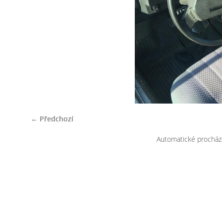
← Předchozí
Automatické procház