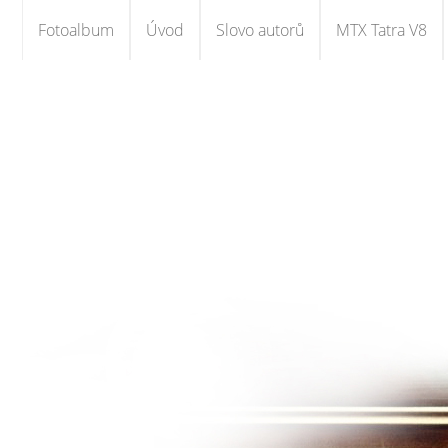
Fotoalbum
Úvod
Slovo autorů
MTX Tatra V8