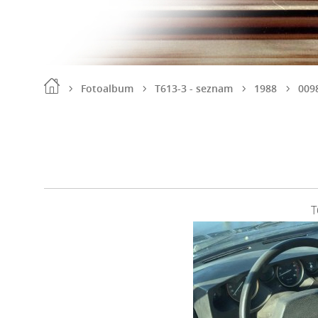
Fotoalbum
T613-3 - seznam
1988
009
T