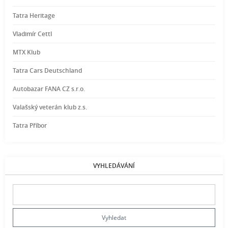
Tatra Heritage
Vladimír Cettl
MTX Klub
Tatra Cars Deutschland
Autobazar FANA CZ s.r.o.
Valašský veterán klub z.s.
Tatra Příbor
VYHLEDÁVÁNÍ