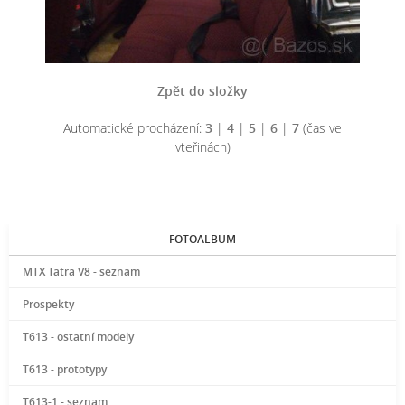
Zpět do složky
Automatické procházení:
3
|
4
|
5
|
6
|
7
(čas ve
vteřinách)
FOTOALBUM
MTX Tatra V8 - seznam
Prospekty
T613 - ostatní modely
T613 - prototypy
T613-1 - seznam