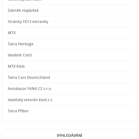
Zdeněk Hajdušek
Stránky T613 estranky
MTX
Tatra Heritage
Vladimír Cettl
MTX Klub
Tatra Cars Deutschland
Autobazar FANA CZ s.r.o.
Valašský veterán klub z.s.
Tatra Příbor
VYHLEDÁVÁNÍ