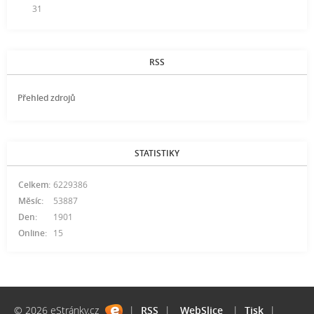
31
RSS
Přehled zdrojů
STATISTIKY
Celkem:
6229386
Měsíc:
53887
Den:
1901
Online:
15
© 2026 eStránky.cz
|
RSS
|
WebSlice
|
Tisk
|