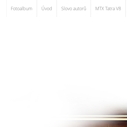
Fotoalbum
Úvod
Slovo autorů
MTX Tatra V8