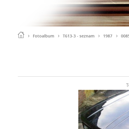
Fotoalbum
T613-3 - seznam
1987
008
T