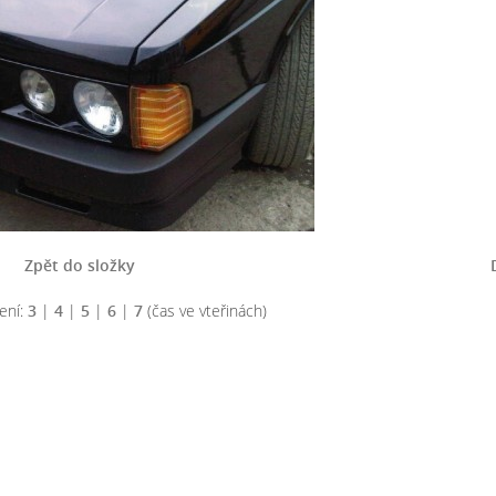
Zpět do složky
ení:
3
|
4
|
5
|
6
|
7
(čas ve vteřinách)