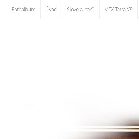
Fotoalbum
Úvod
Slovo autorů
MTX Tatra V8