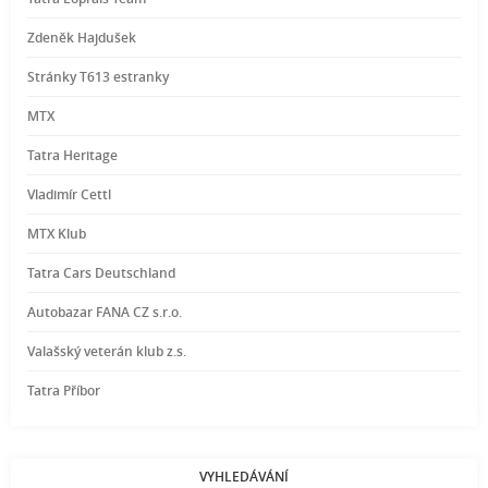
Zdeněk Hajdušek
Stránky T613 estranky
MTX
Tatra Heritage
Vladimír Cettl
MTX Klub
Tatra Cars Deutschland
Autobazar FANA CZ s.r.o.
Valašský veterán klub z.s.
Tatra Příbor
VYHLEDÁVÁNÍ