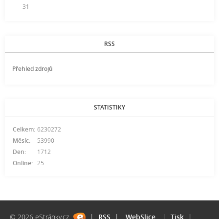
31
RSS
Přehled zdrojů
STATISTIKY
Celkem:
6230272
Měsíc:
53990
Den:
1712
Online:
25
© 2026 eStránky.cz
|
RSS
|
WebSlice
|
Tisk
|