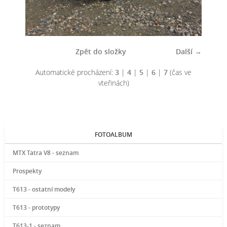
Zpět do složky
Další →
Automatické procházení:
3
|
4
|
5
|
6
|
7
(čas ve
vteřinách)
FOTOALBUM
MTX Tatra V8 - seznam
Prospekty
T613 - ostatní modely
T613 - prototypy
T613-1 - seznam