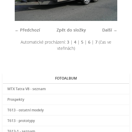
← Předchozí
Zpět do složky
Další →
Automatické procházení:
3
|
4
|
5
|
6
|
7
(čas ve
vteřinách)
FOTOALBUM
MTX Tatra V8 - seznam
Prospekty
T613 - ostatní modely
T613 - prototypy
T613-1 - seznam