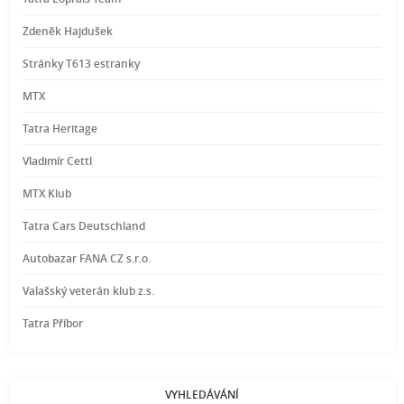
Zdeněk Hajdušek
Stránky T613 estranky
MTX
Tatra Heritage
Vladimír Cettl
MTX Klub
Tatra Cars Deutschland
Autobazar FANA CZ s.r.o.
Valašský veterán klub z.s.
Tatra Příbor
VYHLEDÁVÁNÍ