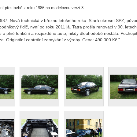
í přestavbě z roku 1986 na modelovou verzi 3.
. 1987. Nová technická v březnu letošního roku. Stará okresní SPZ, půvo
podnikový řidič, nyní od roku 2011 já. Tatra prošla renovací v 90. letech
 o plně funkční a rozjezděné auto, nikdy dlouhodobě nestála. Pochopi
e. Originální centrální zamykání z výroby. Cena: 490 000 Kč."