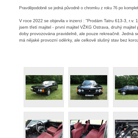
Pravděpodobně se jedná původně o chromku z roku 76 po kompletn
V roce 2022 se objevila v inzerci : "Prodám Tatru 613-3, r.v
jsem třetí majitel - první majitel VŽKG Ostrava, druhý majitel 
doby provozována pravidelně, ale pouze rekreačně. Jedná se
má nějaké provozní oděrky, ale celkově slušný stav bez koroz