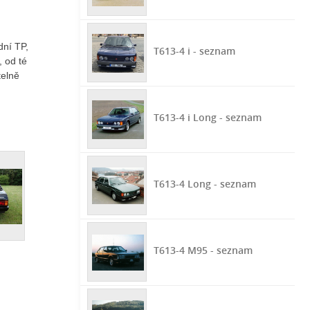
dní TP,
T613-4 i - seznam
, od té
telně
T613-4 i Long - seznam
T613-4 Long - seznam
T613-4 M95 - seznam