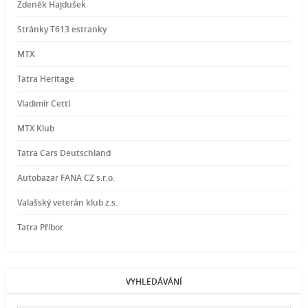
Zdeněk Hajdušek
Stránky T613 estranky
MTX
Tatra Heritage
Vladimír Cettl
MTX Klub
Tatra Cars Deutschland
Autobazar FANA CZ s.r.o.
Valašský veterán klub z.s.
Tatra Příbor
VYHLEDÁVÁNÍ