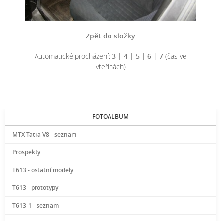
Zpět do složky
Automatické procházení:
3
|
4
|
5
|
6
|
7
(čas ve
vteřinách)
FOTOALBUM
MTX Tatra V8 - seznam
Prospekty
T613 - ostatní modely
T613 - prototypy
T613-1 - seznam