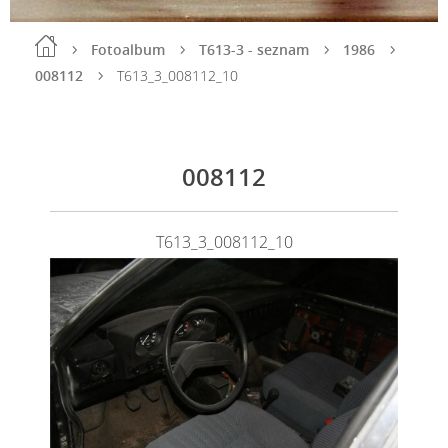
Fotoalbum
T613-3 - seznam
1986
008112
T613_3_008112_10
008112
T613_3_008112_10