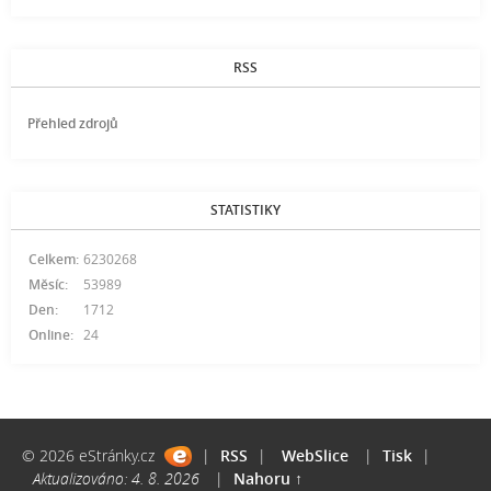
RSS
Přehled zdrojů
STATISTIKY
Celkem:
6230268
Měsíc:
53989
Den:
1712
Online:
24
© 2026 eStránky.cz
|
RSS
|
WebSlice
|
Tisk
|
Aktualizováno: 4. 8. 2026
|
Nahoru ↑