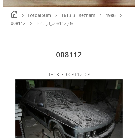
Fotoalbum
T613-3 - seznam
1986
008112
T613_3_008112_08
008112
T613_3_008112_08