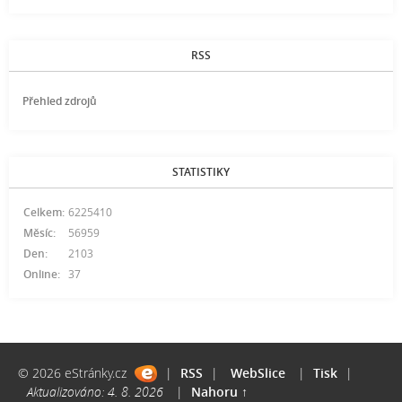
RSS
Přehled zdrojů
STATISTIKY
Celkem:
6225410
Měsíc:
56959
Den:
2103
Online:
37
© 2026 eStránky.cz
|
RSS
|
WebSlice
|
Tisk
|
Aktualizováno: 4. 8. 2026
|
Nahoru ↑