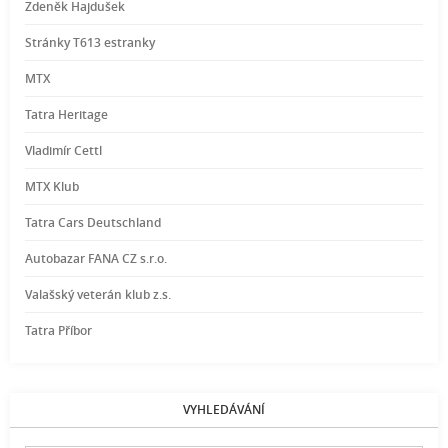
Zdeněk Hajdušek
Stránky T613 estranky
MTX
Tatra Heritage
Vladimír Cettl
MTX Klub
Tatra Cars Deutschland
Autobazar FANA CZ s.r.o.
Valašský veterán klub z.s.
Tatra Příbor
VYHLEDÁVÁNÍ