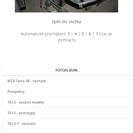
Zpět do složky
Automatické procházení:
3
|
4
|
5
|
6
|
7
(čas ve
vteřinách)
FOTOALBUM
MTX Tatra V8 - seznam
Prospekty
T613 - ostatní modely
T613 - prototypy
T613-1 - seznam