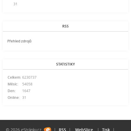
31
RSS
Přehled zdrojů
STATISTIKY
Celkem:
6230737
Měsíc:
54058
Den:
1647
Online:
31
© 2026 eStránky.cz
|
RSS
|
WebSlice
|
Tisk
|