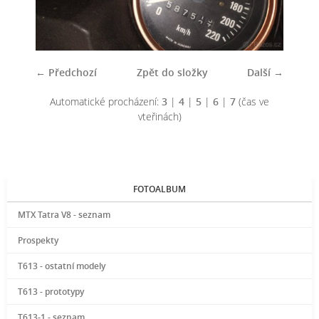
← Předchozí
Zpět do složky
Další →
Automatické procházení:
3
|
4
|
5
|
6
|
7
(čas ve
vteřinách)
FOTOALBUM
MTX Tatra V8 - seznam
Prospekty
T613 - ostatní modely
T613 - prototypy
T613-1 - seznam