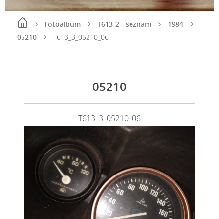
Fotoalbum
T613-2 - seznam
1984
05210
T613_3_05210_06
05210
T613_3_05210_06