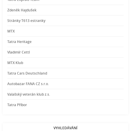
Zdeněk Hajdušek
Stránky T613 estranky
MTX
Tatra Heritage
Vladimír Cettl
MTX Klub
Tatra Cars Deutschland
Autobazar FANA CZ s.r.o.
Valašský veterán klub z.s.
Tatra Příbor
VYHLEDÁVÁNÍ