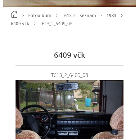
Fotoalbum
T613-2 - seznam
1983
6409 včk
T613_2_6409_08
6409 včk
T613_2_6409_08