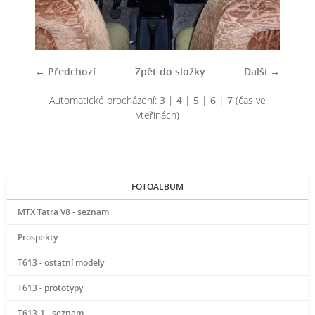
← Předchozí
Zpět do složky
Další →
Automatické procházení:
3
|
4
|
5
|
6
|
7
(čas ve
vteřinách)
FOTOALBUM
MTX Tatra V8 - seznam
Prospekty
T613 - ostatní modely
T613 - prototypy
T613-1 - seznam