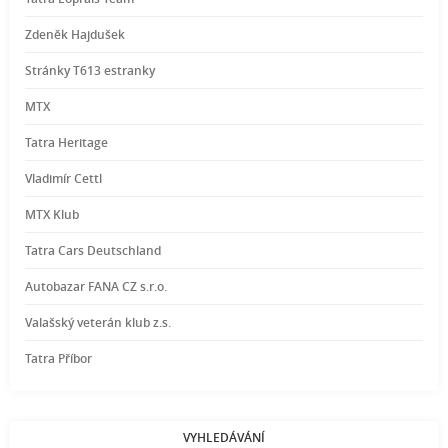
Zdeněk Hajdušek
Stránky T613 estranky
MTX
Tatra Heritage
Vladimír Cettl
MTX Klub
Tatra Cars Deutschland
Autobazar FANA CZ s.r.o.
Valašský veterán klub z.s.
Tatra Příbor
VYHLEDÁVÁNÍ