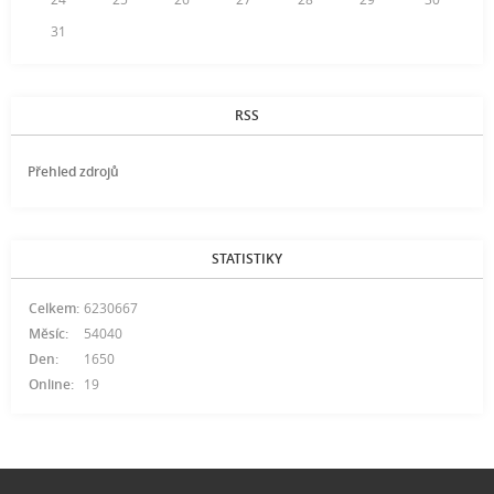
31
RSS
Přehled zdrojů
STATISTIKY
Celkem:
6230667
Měsíc:
54040
Den:
1650
Online:
19