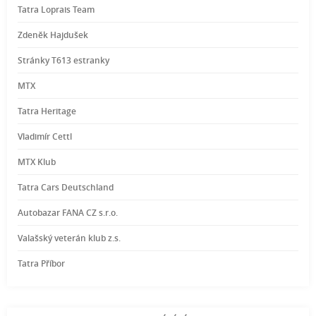
Tatra Loprais Team
Zdeněk Hajdušek
Stránky T613 estranky
MTX
Tatra Heritage
Vladimír Cettl
MTX Klub
Tatra Cars Deutschland
Autobazar FANA CZ s.r.o.
Valašský veterán klub z.s.
Tatra Příbor