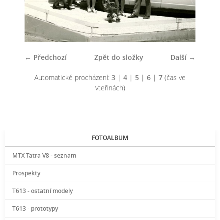
← Předchozí
Zpět do složky
Další →
Automatické procházení:
3
|
4
|
5
|
6
|
7
(čas ve
vteřinách)
FOTOALBUM
MTX Tatra V8 - seznam
Prospekty
T613 - ostatní modely
T613 - prototypy