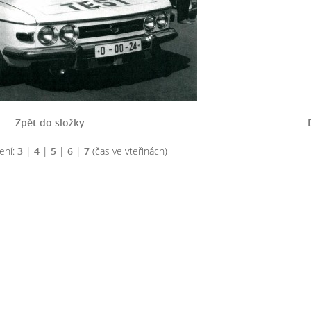
Zpět do složky
ení:
3
|
4
|
5
|
6
|
7
(čas ve vteřinách)