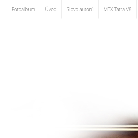
Fotoalbum
Úvod
Slovo autorů
MTX Tatra V8