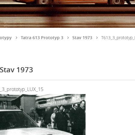
totypy
Tatra 613 Prototyp 3
Stav 1973
T613_3_prototyp
Stav 1973
_3_prototyp_LUX_15