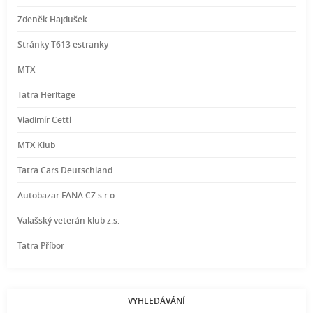
Zdeněk Hajdušek
Stránky T613 estranky
MTX
Tatra Heritage
Vladimír Cettl
MTX Klub
Tatra Cars Deutschland
Autobazar FANA CZ s.r.o.
Valašský veterán klub z.s.
Tatra Příbor
VYHLEDÁVÁNÍ