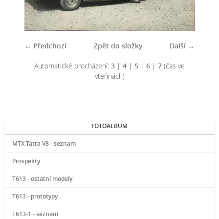
← Předchozí
Zpět do složky
Další →
Automatické procházení:
3
|
4
|
5
|
6
|
7
(čas ve
vteřinách)
FOTOALBUM
MTX Tatra V8 - seznam
Prospekty
T613 - ostatní modely
T613 - prototypy
T613-1 - seznam