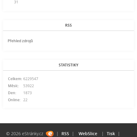
31
RSS
Přehled zdrojů
STATISTIKY
Celkem:
6229547
Měsíc:
53922
Den:
1873
Online:
22
© 2026 eStránky.cz
|
RSS
|
WebSlice
|
Tisk
|