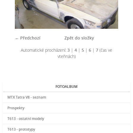
← Předchozí
Zpět do složky
Automatické procházení:
3
|
4
|
5
|
6
|
7
(čas ve
vteřinách)
FOTOALBUM
MTX Tatra V8 - seznam
Prospekty
T613 - ostatní modely
T613 - prototypy