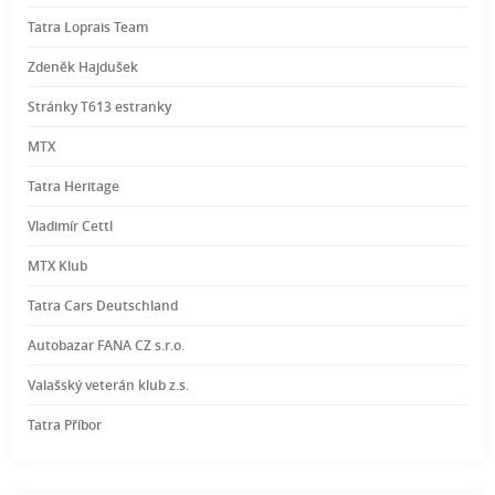
Tatra Loprais Team
Zdeněk Hajdušek
Stránky T613 estranky
MTX
Tatra Heritage
Vladimír Cettl
MTX Klub
Tatra Cars Deutschland
Autobazar FANA CZ s.r.o.
Valašský veterán klub z.s.
Tatra Příbor