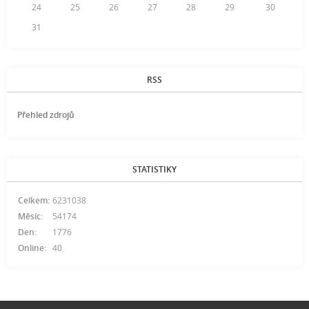
24
25
26
27
28
29
30
31
RSS
Přehled zdrojů
STATISTIKY
Celkem:
6231038
Měsíc:
54174
Den:
1776
Online:
40