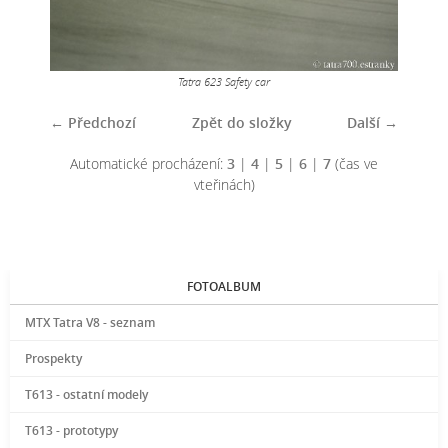
Tatra 623 Safety car
← Předchozí
Zpět do složky
Další →
Automatické procházení:
3
|
4
|
5
|
6
|
7
(čas ve
vteřinách)
FOTOALBUM
MTX Tatra V8 - seznam
Prospekty
T613 - ostatní modely
T613 - prototypy