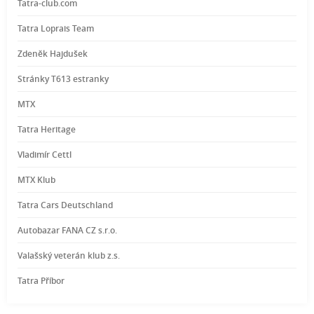
Tatra-club.com
Tatra Loprais Team
Zdeněk Hajdušek
Stránky T613 estranky
MTX
Tatra Heritage
Vladimír Cettl
MTX Klub
Tatra Cars Deutschland
Autobazar FANA CZ s.r.o.
Valašský veterán klub z.s.
Tatra Příbor