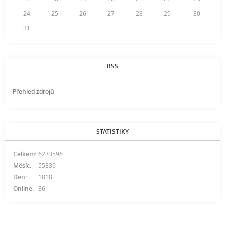
24
25
26
27
28
29
30
31
RSS
Přehled zdrojů
STATISTIKY
Celkem:
6233596
Měsíc:
55339
Den:
1818
Online:
36