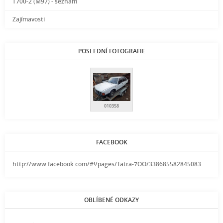
T700-2 (M97) - seznam
Zajímavosti
POSLEDNÍ FOTOGRAFIE
010358
FACEBOOK
http://www.facebook.com/#!/pages/Tatra-7OO/338685582845083
OBLÍBENÉ ODKAZY