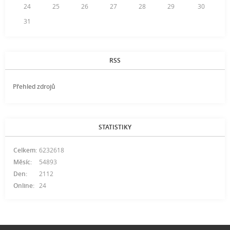
24
25
26
27
28
29
30
31
RSS
Přehled zdrojů
STATISTIKY
Celkem:
6232618
Měsíc:
54893
Den:
2112
Online:
24