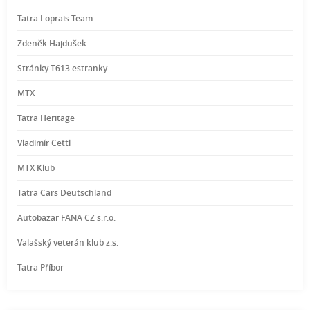
Tatra Loprais Team
Zdeněk Hajdušek
Stránky T613 estranky
MTX
Tatra Heritage
Vladimír Cettl
MTX Klub
Tatra Cars Deutschland
Autobazar FANA CZ s.r.o.
Valašský veterán klub z.s.
Tatra Příbor