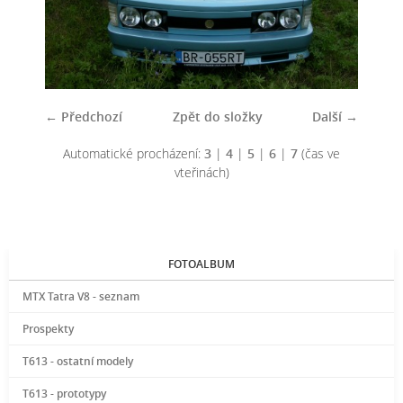
← Předchozí
Zpět do složky
Další →
Automatické procházení:
3
|
4
|
5
|
6
|
7
(čas ve
vteřinách)
FOTOALBUM
MTX Tatra V8 - seznam
Prospekty
T613 - ostatní modely
T613 - prototypy