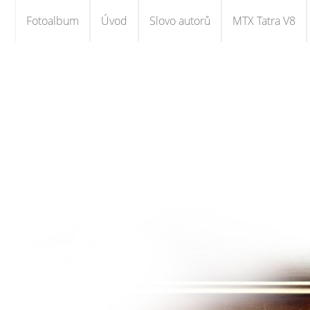
Fotoalbum
Úvod
Slovo autorů
MTX Tatra V8