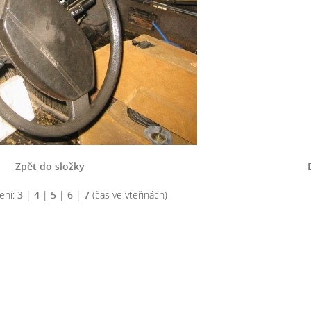
Zpět do složky
ení:
3
|
4
|
5
|
6
|
7
(čas ve vteřinách)