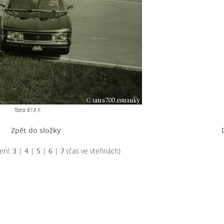
Tatra 613 K
Zpět do složky
ení:
3
|
4
|
5
|
6
|
7
(čas ve vteřinách)