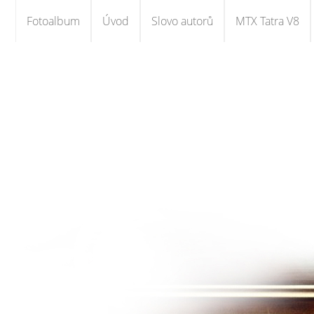
Fotoalbum
Úvod
Slovo autorů
MTX Tatra V8