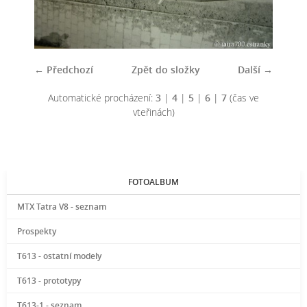
← Předchozí
Zpět do složky
Další →
Automatické procházení:
3
|
4
|
5
|
6
|
7
(čas ve
vteřinách)
FOTOALBUM
MTX Tatra V8 - seznam
Prospekty
T613 - ostatní modely
T613 - prototypy
T613-1 - seznam