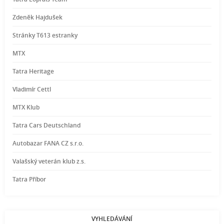
Zdeněk Hajdušek
Stránky T613 estranky
MTX
Tatra Heritage
Vladimír Cettl
MTX Klub
Tatra Cars Deutschland
Autobazar FANA CZ s.r.o.
Valašský veterán klub z.s.
Tatra Příbor
VYHLEDÁVÁNÍ