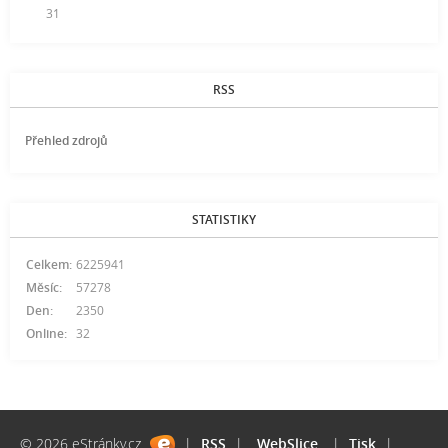
31
RSS
Přehled zdrojů
STATISTIKY
Celkem:
6225941
Měsíc:
57278
Den:
2350
Online:
32
© 2026 eStránky.cz
|
RSS
|
WebSlice
|
Tisk
|