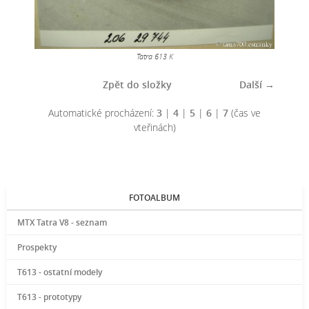
Tatra 613 K
Zpět do složky
Další →
Automatické procházení:
3
|
4
|
5
|
6
|
7
(čas ve
vteřinách)
FOTOALBUM
MTX Tatra V8 - seznam
Prospekty
T613 - ostatní modely
T613 - prototypy