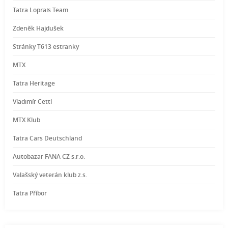
Tatra Loprais Team
Zdeněk Hajdušek
Stránky T613 estranky
MTX
Tatra Heritage
Vladimír Cettl
MTX Klub
Tatra Cars Deutschland
Autobazar FANA CZ s.r.o.
Valašský veterán klub z.s.
Tatra Příbor