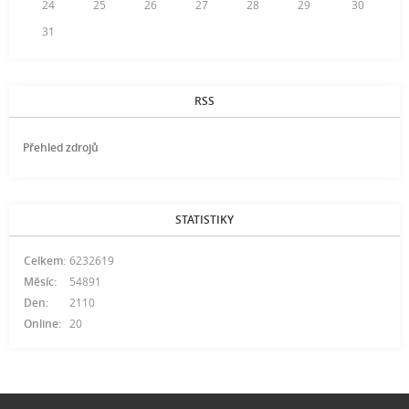
24
25
26
27
28
29
30
31
RSS
Přehled zdrojů
STATISTIKY
Celkem:
6232619
Měsíc:
54891
Den:
2110
Online:
20