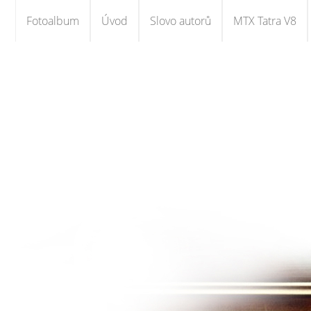
Fotoalbum
Úvod
Slovo autorů
MTX Tatra V8