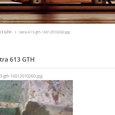
613 GTH
tatra-613-gth-16012010260.jpg
tra 613 GTH
13-gth-16012010260.jpg