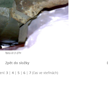
Tatra 613 GTH
Zpět do složky
ení:
3
|
4
|
5
|
6
|
7
(čas ve vteřinách)