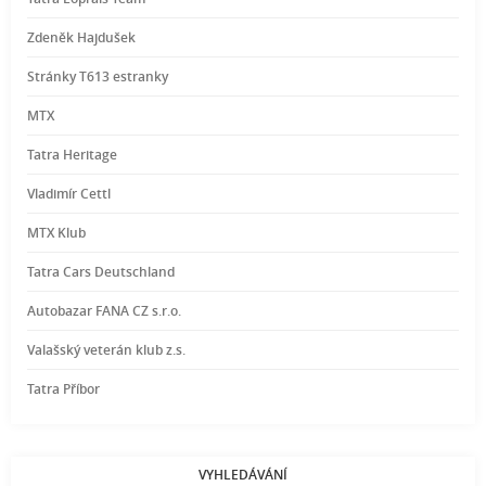
Zdeněk Hajdušek
Stránky T613 estranky
MTX
Tatra Heritage
Vladimír Cettl
MTX Klub
Tatra Cars Deutschland
Autobazar FANA CZ s.r.o.
Valašský veterán klub z.s.
Tatra Příbor
VYHLEDÁVÁNÍ