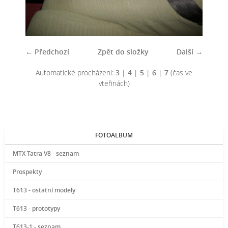
← Předchozí
Zpět do složky
Další →
Automatické procházení:
3
|
4
|
5
|
6
|
7
(čas ve
vteřinách)
FOTOALBUM
MTX Tatra V8 - seznam
Prospekty
T613 - ostatní modely
T613 - prototypy
T613-1 - seznam