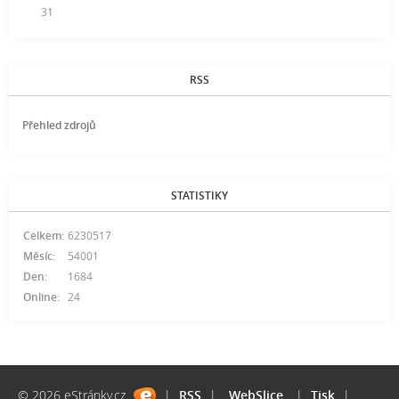
31
RSS
Přehled zdrojů
STATISTIKY
Celkem:
6230517
Měsíc:
54001
Den:
1684
Online:
24
© 2026 eStránky.cz
|
RSS
|
WebSlice
|
Tisk
|