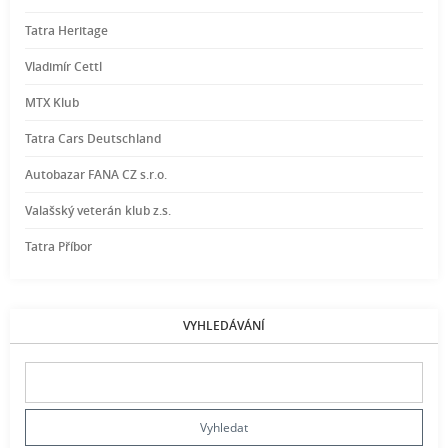
Tatra Heritage
Vladimír Cettl
MTX Klub
Tatra Cars Deutschland
Autobazar FANA CZ s.r.o.
Valašský veterán klub z.s.
Tatra Příbor
VYHLEDÁVÁNÍ