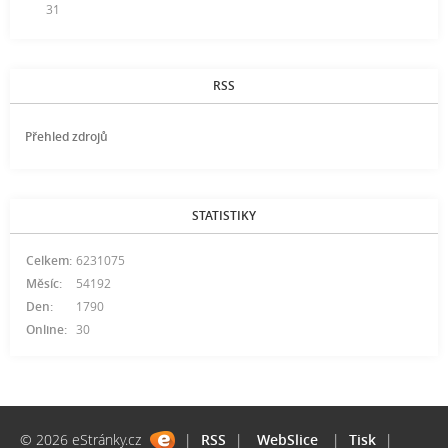
31
RSS
Přehled zdrojů
STATISTIKY
Celkem:
6231075
Měsíc:
54192
Den:
1790
Online:
30
© 2026 eStránky.cz
|
RSS
|
WebSlice
|
Tisk
|