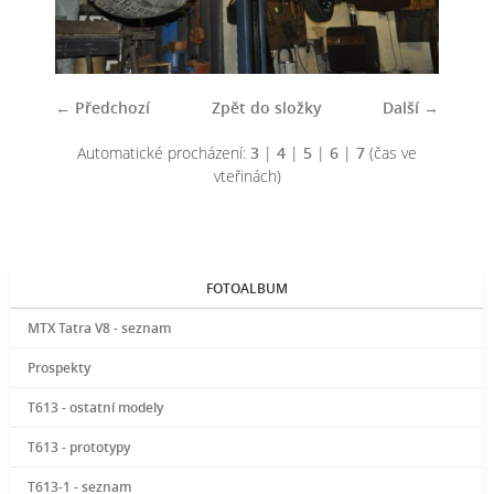
← Předchozí
Zpět do složky
Další →
Automatické procházení:
3
|
4
|
5
|
6
|
7
(čas ve
vteřinách)
FOTOALBUM
MTX Tatra V8 - seznam
Prospekty
T613 - ostatní modely
T613 - prototypy
T613-1 - seznam