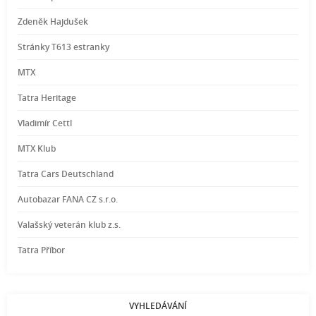
Zdeněk Hajdušek
Stránky T613 estranky
MTX
Tatra Heritage
Vladimír Cettl
MTX Klub
Tatra Cars Deutschland
Autobazar FANA CZ s.r.o.
Valašský veterán klub z.s.
Tatra Příbor
VYHLEDÁVÁNÍ