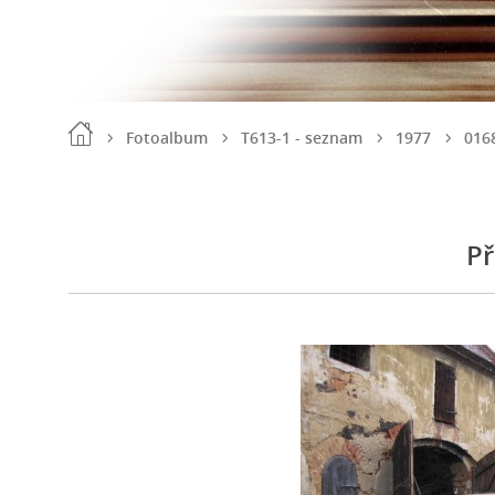
Fotoalbum
T613-1 - seznam
1977
016
Př