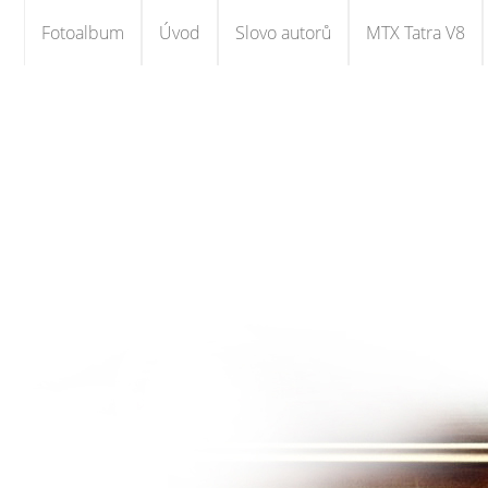
Fotoalbum
Úvod
Slovo autorů
MTX Tatra V8