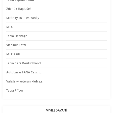
Zdeněk Hajdušek
Stránky T613 estranky
MTX
Tatra Heritage
Vladimír Cettl
MTX Klub
Tatra Cars Deutschland
Autobazar FANA CZ s.r.o.
Valašský veterán klub z.s.
Tatra Příbor
VYHLEDÁVÁNÍ