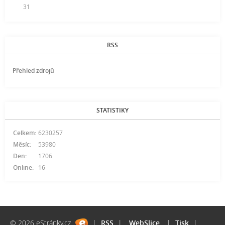
31
RSS
Přehled zdrojů
STATISTIKY
Celkem:
6230257
Měsíc:
53980
Den:
1706
Online:
16
© 2026 eStránky.cz
|
RSS
|
WebSlice
|
Tisk
|