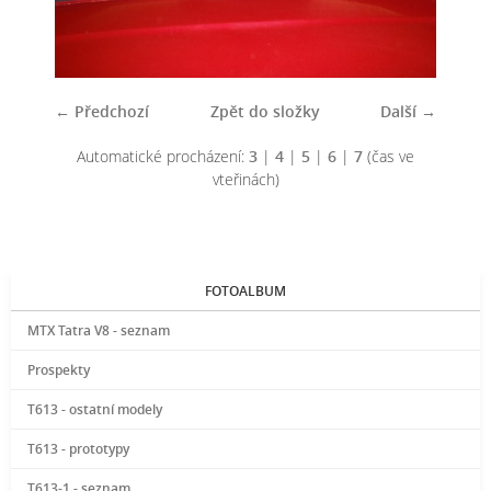
← Předchozí
Zpět do složky
Další →
Automatické procházení:
3
|
4
|
5
|
6
|
7
(čas ve
vteřinách)
FOTOALBUM
MTX Tatra V8 - seznam
Prospekty
T613 - ostatní modely
T613 - prototypy
T613-1 - seznam