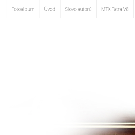
Fotoalbum
Úvod
Slovo autorů
MTX Tatra V8