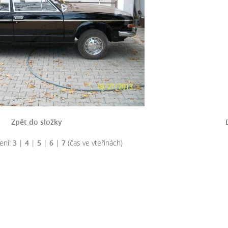
Zpět do složky
ení:
3
|
4
|
5
|
6
|
7
(čas ve vteřinách)