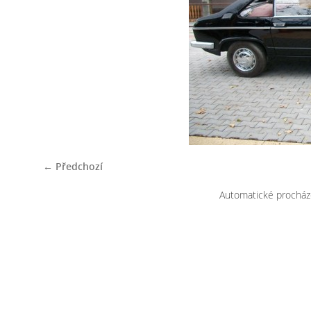
← Předchozí
Automatické procház