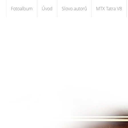
Fotoalbum
Úvod
Slovo autorů
MTX Tatra V8