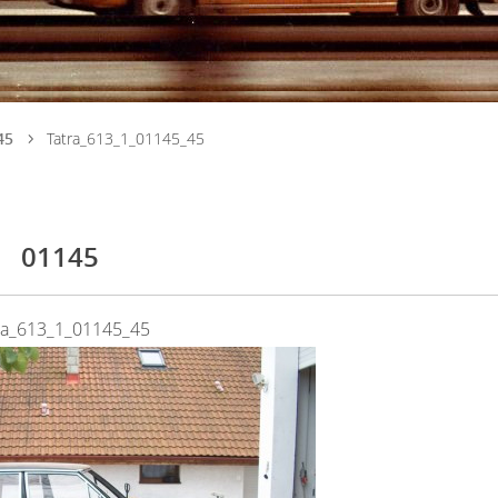
45
Tatra_613_1_01145_45
01145
ra_613_1_01145_45