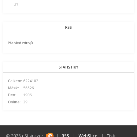
31
RSS
Přehled zdrojů
STATISTIKY
Celkem:
6224102
Měsíc:
56526
Den:
1906
Online:
29
© 2026 eStránky.cz
|
RSS
|
WebSlice
|
Tisk
|