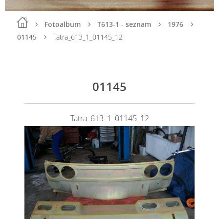
Fotoalbum
T613-1 - seznam
1976
01145
Tatra_613_1_01145_12
01145
Tatra_613_1_01145_12