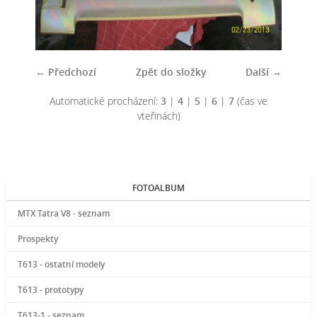
← Předchozí
Zpět do složky
Další →
Automatické procházení:
3
|
4
|
5
|
6
|
7
(čas ve
vteřinách)
FOTOALBUM
MTX Tatra V8 - seznam
Prospekty
T613 - ostatní modely
T613 - prototypy
T613-1 - seznam