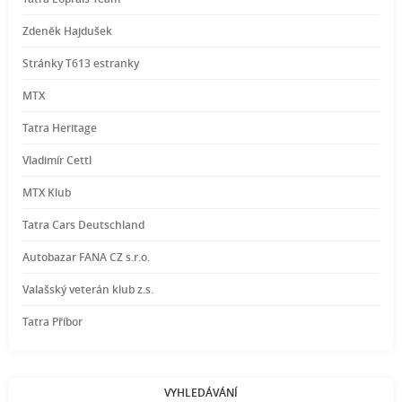
Zdeněk Hajdušek
Stránky T613 estranky
MTX
Tatra Heritage
Vladimír Cettl
MTX Klub
Tatra Cars Deutschland
Autobazar FANA CZ s.r.o.
Valašský veterán klub z.s.
Tatra Příbor
VYHLEDÁVÁNÍ