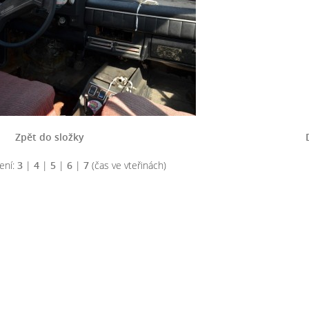
Zpět do složky
ení:
3
|
4
|
5
|
6
|
7
(čas ve vteřinách)