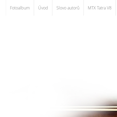
Fotoalbum
Úvod
Slovo autorů
MTX Tatra V8