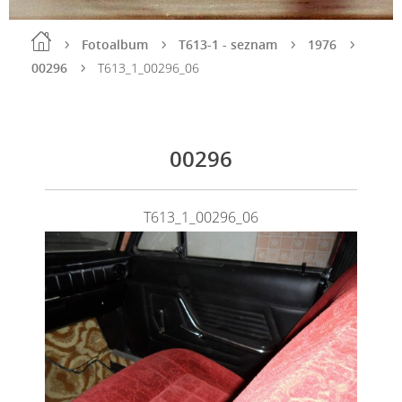
Fotoalbum
T613-1 - seznam
1976
00296
T613_1_00296_06
00296
T613_1_00296_06