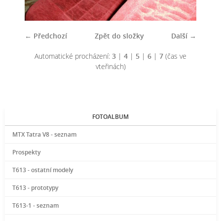
← Předchozí
Zpět do složky
Další →
Automatické procházení:
3
|
4
|
5
|
6
|
7
(čas ve
vteřinách)
FOTOALBUM
MTX Tatra V8 - seznam
Prospekty
T613 - ostatní modely
T613 - prototypy
T613-1 - seznam