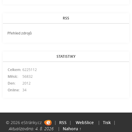
RSS
Přehled zdrojů
STATISTIKY
Celkem:
6225112
Měsíc:
56832
Den:
2012
Online:
34
© 2026 eStránky.cz
|
RSS
|
WebSlice
|
Tisk
|
Aktualizováno: 4. 8. 2026
|
Nahoru ↑