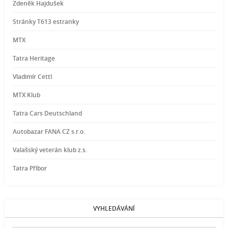
Zdeněk Hajdušek
Stránky T613 estranky
MTX
Tatra Heritage
Vladimír Cettl
MTX Klub
Tatra Cars Deutschland
Autobazar FANA CZ s.r.o.
Valašský veterán klub z.s.
Tatra Příbor
VYHLEDÁVÁNÍ