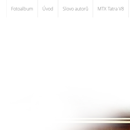
Fotoalbum
Úvod
Slovo autorů
MTX Tatra V8