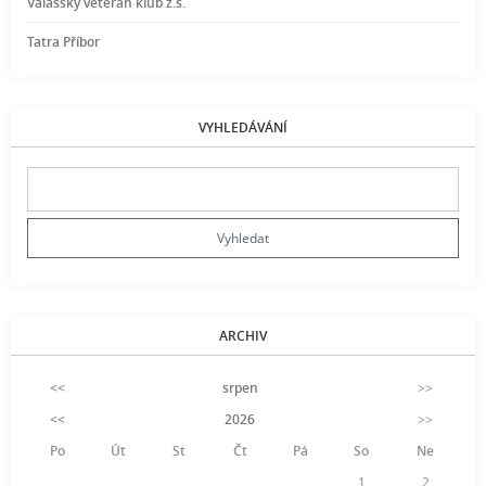
Valašský veterán klub z.s.
Tatra Příbor
VYHLEDÁVÁNÍ
ARCHIV
<<
srpen
>>
<<
2026
>>
Po
Út
St
Čt
Pá
So
Ne
1
2