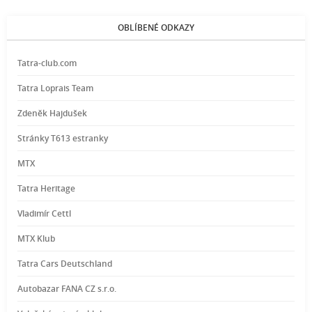
OBLÍBENÉ ODKAZY
Tatra-club.com
Tatra Loprais Team
Zdeněk Hajdušek
Stránky T613 estranky
MTX
Tatra Heritage
Vladimír Cettl
MTX Klub
Tatra Cars Deutschland
Autobazar FANA CZ s.r.o.