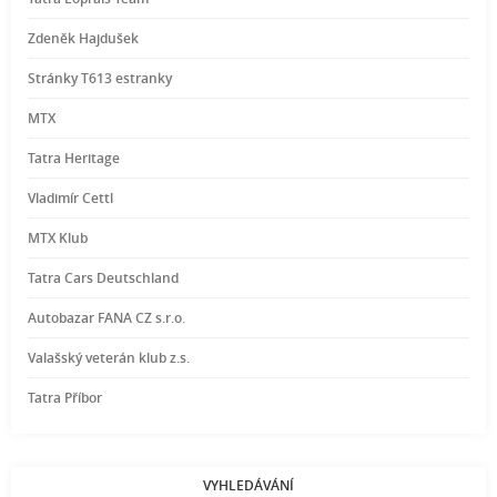
Zdeněk Hajdušek
Stránky T613 estranky
MTX
Tatra Heritage
Vladimír Cettl
MTX Klub
Tatra Cars Deutschland
Autobazar FANA CZ s.r.o.
Valašský veterán klub z.s.
Tatra Příbor
VYHLEDÁVÁNÍ