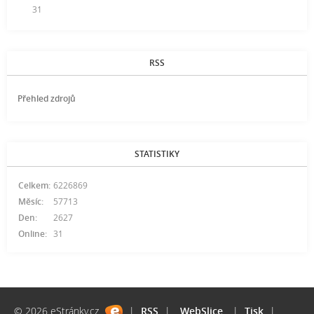
31
RSS
Přehled zdrojů
STATISTIKY
Celkem:
6226869
Měsíc:
57713
Den:
2627
Online:
31
© 2026 eStránky.cz
|
RSS
|
WebSlice
|
Tisk
|