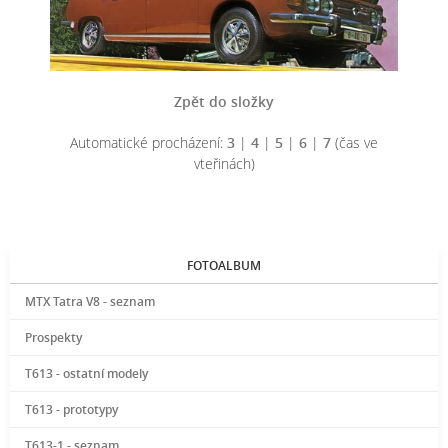
Zpět do složky
Automatické procházení:
3
|
4
|
5
|
6
|
7
(čas ve
vteřinách)
FOTOALBUM
MTX Tatra V8 - seznam
Prospekty
T613 - ostatní modely
T613 - prototypy
T613-1 - seznam