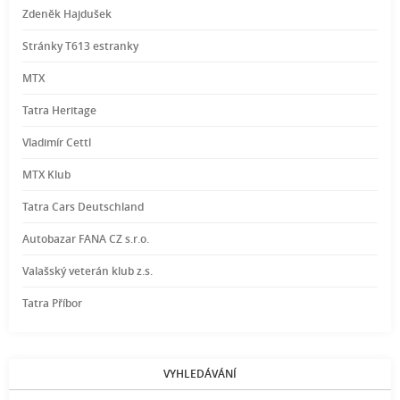
Zdeněk Hajdušek
Stránky T613 estranky
MTX
Tatra Heritage
Vladimír Cettl
MTX Klub
Tatra Cars Deutschland
Autobazar FANA CZ s.r.o.
Valašský veterán klub z.s.
Tatra Příbor
VYHLEDÁVÁNÍ