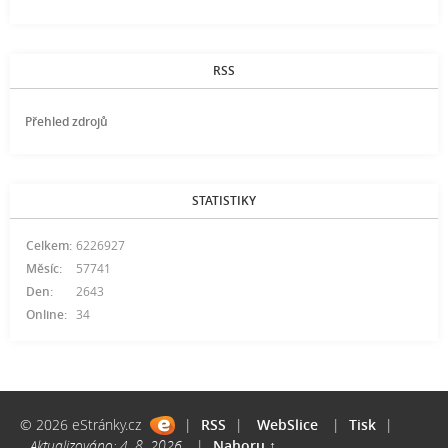
RSS
Přehled zdrojů
STATISTIKY
Celkem:
6226927
Měsíc:
57741
Den:
2643
Online:
34
© 2026 eStránky.cz
|
RSS
|
WebSlice
|
Tisk
|
Aktualizováno: 4. 8. 2026
|
Nahoru ↑