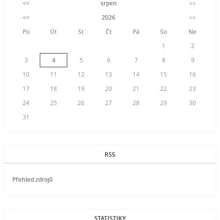
<<
srpen
>>
<<
2026
>>
Po
Út
St
Čt
Pá
So
Ne
1
2
3
4
5
6
7
8
9
10
11
12
13
14
15
16
17
18
19
20
21
22
23
24
25
26
27
28
29
30
31
RSS
Přehled zdrojů
STATISTIKY